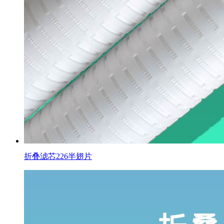
折叠滤芯226半翅片