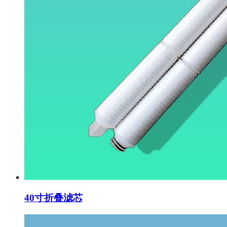
40寸折叠滤芯