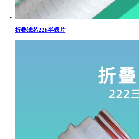
折叠滤芯226半翅片