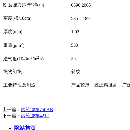
断裂强力(N/5*20cm)
6590 2065
密度(根/10cm)
535 189
厚度(mm)
1.02
2
580
重量(g/m
)
3
2
25
透气度(10-3m
/m
.s)
织物组织
斜纹
主要特性及用途
产品较厚，过滤精度高，广
上一篇：
丙纶滤布750AB
下一篇：
丙纶滤布4212
网站首页