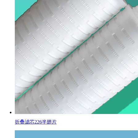
折叠滤芯226半翅片