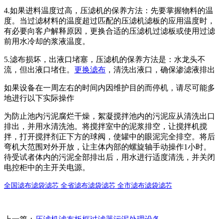
4.如果进料温度过高，压滤机的保养方法：先要掌握物料的温
度。当过滤材料的温度超过匹配的压滤机滤板的应用温度时，
有必要向客户解释原因，更换合适的压滤机过滤板或使用过滤
前用水冷却的浆液温度。
5.滤布损坏，出液口堵塞，压滤机的保养方法是：水龙头不
流，但出液口堵住。
更换滤布
，清洗出液口，确保渗滤液排出
如果设备在一周左右的时间内因维护目的而停机，请尽可能多
地进行以下实际操作
为防止池内污泥腐烂干燥，絮凝搅拌池内的污泥应从清洗出口
排出，并用水清洗池。将搅拌室中的泥浆排空，让搅拌机搅
拌，打开搅拌剂正下方的球阀，使罐中的眼泥完全排空。将后
弯机大范围对外开放，让主体内部的螺旋轴手动操作1小时。
待受试者体内的污泥全部排出后，用水进行适度清洗，并关闭
电控柜中的主开关电源。
全国滤布滤袋滤芯
全省滤布滤袋滤芯
全市滤布滤袋滤芯